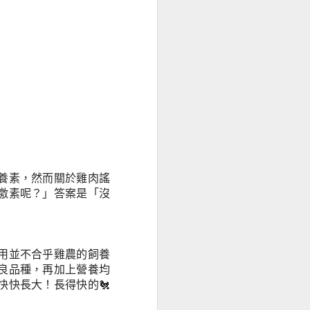
助減重嗎？
養素，然而關於雞肉謠
激素呢？」答案是「沒
用並不合乎雞農的飼養
良品種，再加上營養均
快長大！長得快的🐔
代糖與減重