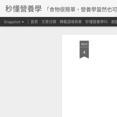
秒懂營養學
「食物很簡單，營養學當然也可
Snapshot
首頁
文章分類
轉載請填表單
秒懂營養學IG
創
NOV
4
腸道菌參與維生素合成