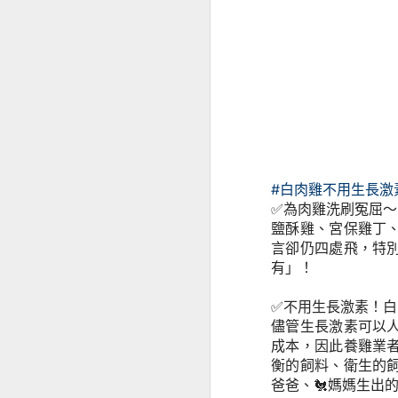
茄子營養
#白肉雞不用生長激
✅為肉雞洗刷冤屈～
鹽酥雞、宮保雞丁
言卻仍四處飛，特
有」！
✅不用生長激素！
儘管生長激素可以
成本，因此養雞業
衡的飼料、衛生的
爸爸、🐔媽媽生出的
舒緩經前症候群的飲食元素