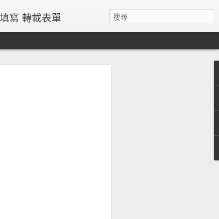
請填寫
轉載表單
過量鐵風險