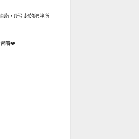
油脂，所引起的肥胖所
習唷❤️
間歇性熱量限制飲食