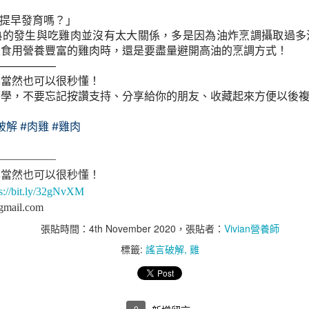
腸道壞菌、暴飲暴食與嗜甜
提早發育嗎？」
熟的發生與吃雞肉並沒有太大關係，多是因為油炸烹調攝取過多
家食用營養豐富的雞肉時，還是要盡量避開高油的烹調方式！
——————
學當然也可以很秒懂！
學，不要忘記按讚支持、分享給你的朋友、收藏起來方便以後複
破解
#肉雞
#雞肉
——————
學當然也可以很秒懂！
ps://bit.ly/32gNvXM
gmail.com
張貼時間：
4th November 2020
，張貼者：
Vivian營養師
標籤:
謠言破解
雞
0