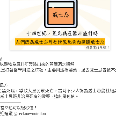
少量多餐可以幫
品
有以穀物為原料所製造出來的蒸餾酒之通稱
也是打著醫學用途之旗號，主要用途為製藥；過去威士忌曾被不
良方
生黑死病，導致大量民眾死亡。當時不少人認為威士忌能杜絕
，威士忌絕非治黑死病的靈藥，這純屬迷信。
——————
學當然也可以很秒懂！
@secknownutrition