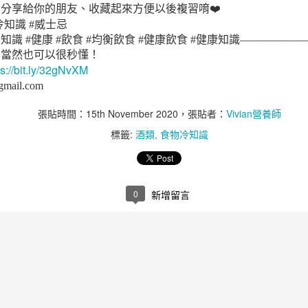
腸道壞菌、暴飲暴食與嗜甜
分享給你的朋友、收藏起來方便以後複習唷❤️
冷知識 #威士忌
營養知識 #健康 #飲食 #均衡飲食 #健康飲食 #健康知識————
學當然也可以很秒懂！
ps://bit.ly/32gNvXM
gmail.com
張貼時間：
15th November 2020
，張貼者：
Vivian營養師
標籤:
酒類
食物冷知識
0
新增留言