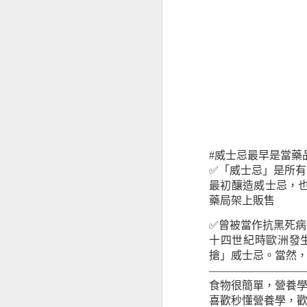
茄子營養
#威士忌最早是當藥
✅「威士忌」是所
最初釀造威士忌，
藥局架上販售
✅曾被當作抗黑死病
十四世紀時歐洲發
搶」威士忌。當然
————————
食物很簡單，營養
喜歡秒懂營養學，歡迎追蹤 
舒緩經前症候群的飲食元素