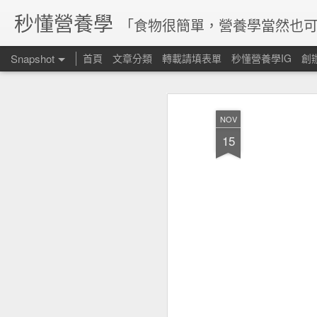
秒懂營養學
「食物很簡單，營養學當然也可
Snapshot
首頁
文章分類
轉載請填表單
秒懂營養學IG
創
NOV
15
腸道菌參與維生素合成