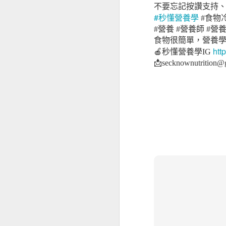
不要忘記按讚支持、
#秒懂營養學
#食物
#營養 #營養師 #
食物很簡單，營養
htt
🍎秒懂營養學IG
📩secknownutrition@
經前憂鬱