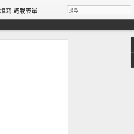
請填寫
轉載表單
過量鐵風險