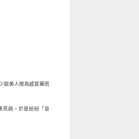
助減重嗎？
少歐美人視為感冒藥而
黑死病，於是紛紛「盲
代糖與減重