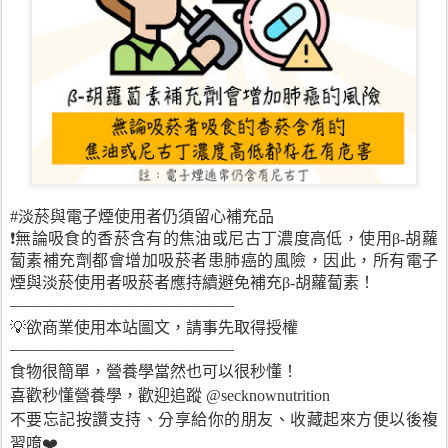
#淡菸與電子煙使用者仍須留心補充品
❗️
無論吸食的香菸含有的焦油或尼古丁濃度高低，使用β-胡蘿
蔔素補充劑都會增加吸菸者患肺癌的風險，因此，所有電子
煙與淡菸使用者吸菸者應持續避免補充β-胡蘿蔔素！
——————————————
💡欲商業使用本站圖文，請事先取得授權
——————————————
食物很簡單，營養學當然也可以很秒懂！
喜歡秒懂營養學，歡迎追蹤 @secknownutrition
不要忘記按讚支持、分享給你的朋友、收藏起來方便以後複
習唷❤️