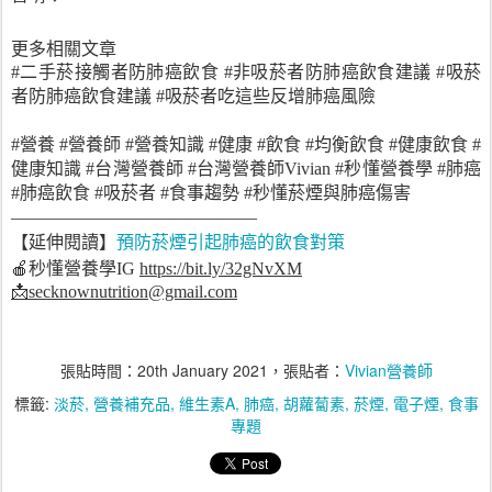
更多相關文章
#二手菸接觸者防肺癌飲食 #非吸菸者防肺癌飲食建議 #吸菸
者防肺癌飲食建議 #吸菸者吃這些反增肺癌風險
#營養 #營養師 #營養知識 #健康 #飲食 #均衡飲食 #健康飲食 #
健康知識 #台灣營養師 #台灣營養師Vivian #秒懂營養學 #肺癌
#肺癌飲食 #吸菸者 #食事趨勢 #秒懂菸煙與肺癌傷害
——————————————
預防菸煙引起肺癌的飲食對策
【延伸閱讀】
🍎
秒懂營養學
IG
https://bit.ly/32gNvXM
📩
secknownutrition@gmail.com
張貼時間：
20th January 2021
，張貼者：
Vivian營養師
標籤:
淡菸
營養補充品
維生素A
肺癌
胡蘿蔔素
菸煙
電子煙
食事
專題