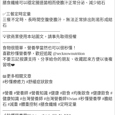
膳食纖維可以穩定腸道菌相而使膽汁正常分泌、減少結石
✅三餐定時定量
三餐不定時、長時間空腹使膽汁，無法正常排出則易形成結
石
——————————————
💡欲商業使用本站圖文，請事先取得授權
——————————————
食物很簡單，營養學當然也可以很秒懂！
喜歡秒懂營養學，歡迎追蹤 @secknownutrition
不要忘記按讚支持、分享給你的朋友、收藏起來方便以後複
習唷❤️
📖更多相關文章
#秒懂療癒力 #舒緩症狀飲食
#營養 #營養師 #營養知識 #健康 #飲食 #均衡飲食 #健康飲食 #
健康知識 #台灣營養師 #台灣營養師Vivian #秒懂營養學 #膽結
石 #減重 #體重控制 #膳食纖維 #定時定量
——————————————