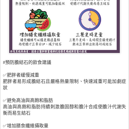
#預防膽結石的飲食建議
✅肥胖者緩慢減重
肥胖者易形成膽結石且嚴格熱量限制、快速減重可能加劇症
狀
✅避免高油與高飽和脂肪
高油與高飽和脂肪持續刺激膽固醇和膽汁合成使膽汁代謝失
衡而易生結石
✅增加膳食纖維攝取量