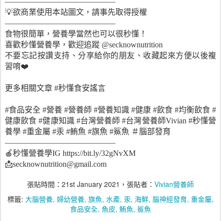
——————————————
💡欲商業使用本站圖文，請事先取得授權
——————————————
食物很簡單，營養學當然也可以很秒懂！
喜歡秒懂營養學，歡迎追蹤 @secknownutrition
不要忘記按讚支持、分享給你的朋友、收藏起來方便以後複
習唷❤️
更多相關文章 #秒懂食安謠言
#食品安全 #營養 #營養師 #營養知識 #健康 #飲食 #均衡飲食 #
健康飲食 #健康知識 #台灣營養師 #台灣營養師Vivian #秒懂營
養學 #重金屬 #汞 #鮪魚 #旗魚 #鯊魚 ＃腦部發育
——————————————
🍎秒懂營養學IG https://bit.ly/32gNvXM
📩secknownutrition@gmail.com
張貼時間：
21st January 2021
，張貼者：
Vivian營養師
標籤:
大腦營養
婦幼營養
旗魚
水產
汞
海鮮
腦神經發育
重金屬
食品安全
魚皮
鮪魚
鯊魚