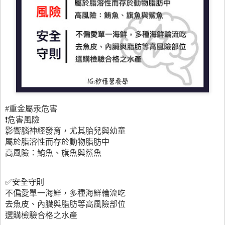
#重金屬汞危害
❗️危害風險
影響腦神經發育，尤其胎兒與幼童
屬於脂溶性而存於動物脂肪中
高風險：鮪魚、旗魚與鯊魚
✅安全守則
不偏愛單一海鮮，多種海鮮輪流吃
去魚皮、內臟與脂肪等高風險部位
選購檢驗合格之水產