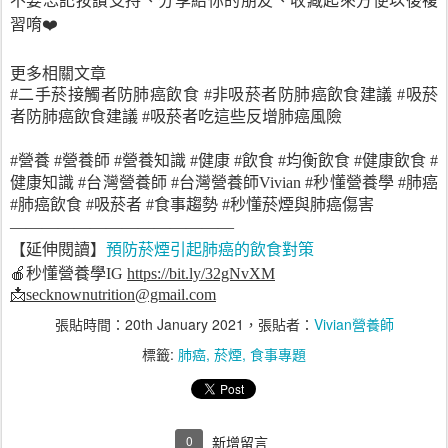
不要忘記按讚支持、分享給你的朋友、收藏起來方便以後複
習唷❤️
更多相關文章
#二手菸接觸者防肺癌飲食 #非吸菸者防肺癌飲食建議 #吸菸
者防肺癌飲食建議 #吸菸者吃這些反增肺癌風險
#營養 #營養師 #營養知識 #健康 #飲食 #均衡飲食 #健康飲食 #
健康知識 #台灣營養師 #台灣營養師Vivian #秒懂營養學 #肺癌
#肺癌飲食 #吸菸者 #食事趨勢 #秒懂菸煙與肺癌傷害
——————————————
預防菸煙引起肺癌的飲食對策
【延伸閱讀】
🍎
秒懂營養學
IG
https://bit.ly/32gNvXM
📩
secknownutrition@gmail.com
張貼時間：
20th January 2021
，張貼者：
Vivian營養師
標籤:
肺癌
菸煙
食事專題
0
新增留言