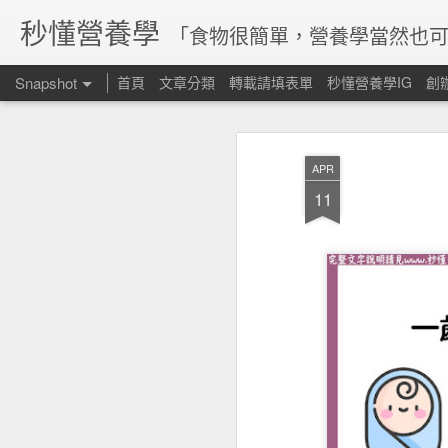
秒懂營養學
「食物很簡單，營養學當然也可
Snapshot
首頁
文章分類
轉載請填表單
秒懂營養學IG
創
APR
11
腸道菌參與維生素合成