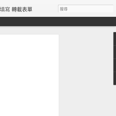
請填寫
轉載表單
過量鐵風險