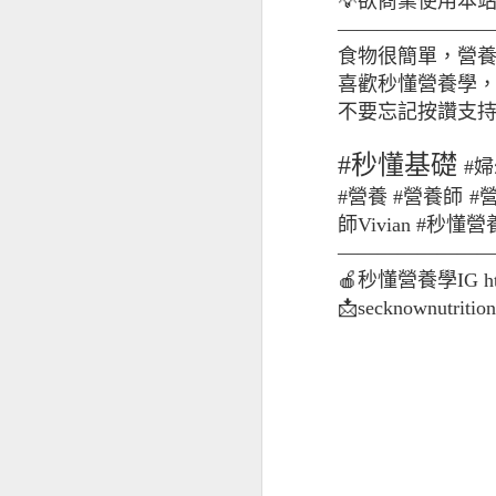
💡欲商業使用本
———————
食物很簡單，營
喜歡秒懂營養學，歡迎追
不要忘記按讚支持
#秒懂基礎
#婦
#營養 #營養師 #
師Vivian #秒
———————
🍎秒懂營養學IG https
經前憂鬱
📩secknownutriti