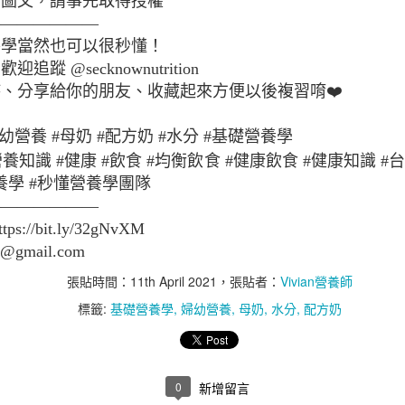
站圖文，請事先取得授權
腸道壞菌、暴飲暴食與嗜甜
———————
養學當然也可以很秒懂！
蹤 @secknownutrition
、分享給你的朋友、收藏起來方便以後複習唷❤️
幼營養 #母奶 #配方奶 #水分 #基礎營養學
營養知識 #健康 #飲食 #均衡飲食 #健康飲食 #健康知識 
懂營養學 #秒懂營養學團隊
———————
://bit.ly/32gNvXM
on@gmail.com
張貼時間：
11th April 2021
，張貼者：
Vivian營養師
標籤:
基礎營養學
婦幼營養
母奶
水分
配方奶
0
新增留言