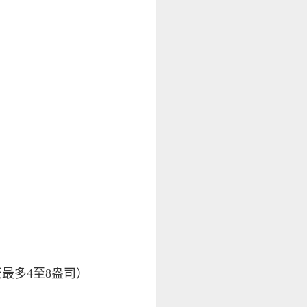
助減重嗎？
最多4至8盎司）
代糖與減重