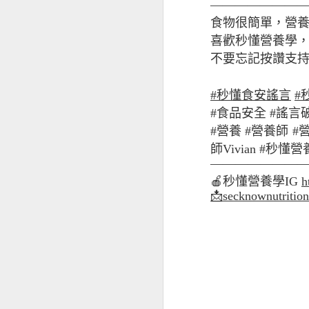
———————
食物很簡單，營
喜歡秒懂營養學，歡迎追
不要忘記按讚支持
#秒懂食安謠言
#
#食品安全 #謠言破
#營養 #營養師 #
師Vivian #秒
———————
🍎
秒懂營養學
IG
h
經前憂鬱
📩
secknownutriti