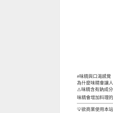
茄子營養
#味精與口渴感覺
為什麼味精會讓
⚠️味精含有鈉成分
味精會增加料理
———————
💡欲商業使用本
舒緩經前症候群的飲食元素