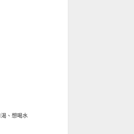
助減重嗎？
口渴、想喝水
代糖與減重