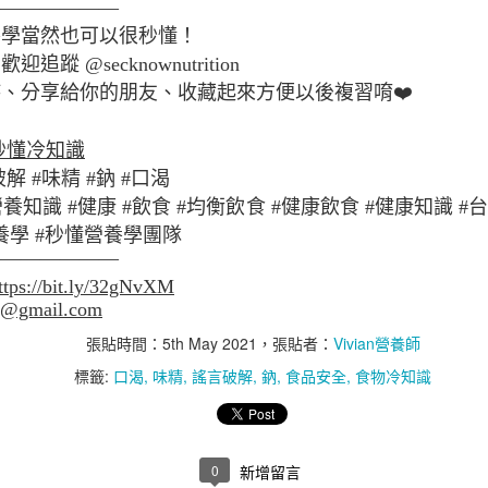
腸道壞菌、暴飲暴食與嗜甜
———————
養學當然也可以很秒懂！
蹤 @secknownutrition
、分享給你的朋友、收藏起來方便以後複習唷❤️
秒懂冷知識
解 #味精 #鈉 #口渴
營養知識 #健康 #飲食 #均衡飲食 #健康飲食 #健康知識 
懂營養學 #秒懂營養學團隊
———————
ttps://bit.ly/32gNvXM
on@gmail.com
張貼時間：
5th May 2021
，張貼者：
Vivian營養師
標籤:
口渴
味精
謠言破解
鈉
食品安全
食物冷知識
0
新增留言