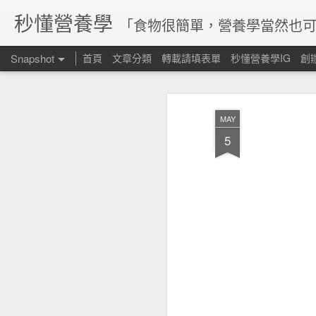
秒懂營養學
「食物很簡單，營養學當然也可
Snapshot
首頁
文章分類
轉載請填表單
秒懂營養學IG
創
MAY
5
腸道菌參與維生素合成