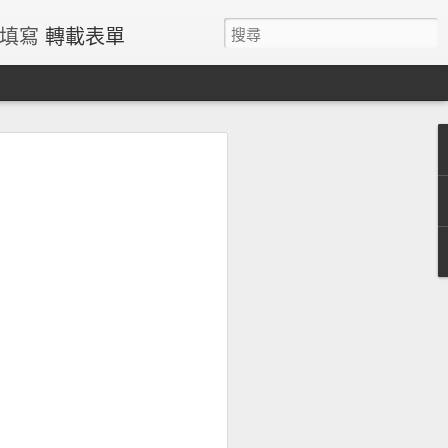
請填寫
轉載表單
過量鐵風險