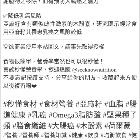
謝廢物之移除，而有預防大腸癌之潛力
✅降低乳癌風險
亞麻籽含有類似雌性激素的木酚素，研究顯示經常食
用亞麻籽其罹患乳癌之風險較低
——————————————
💡欲商業使用本站圖文，請事先取得授權
——————————————
食物很簡單，營養學當然也可以很秒懂！
喜歡秒懂營養學，歡迎追蹤 @secknownutrition
不要忘記按讚支持、分享給你的朋友、收藏起來方便
以後複習唷❤️
#秒懂食材
#食材營養 #亞麻籽 #血脂 #腸
道健康 #乳癌 #Omega3脂肪酸 #堅果種子
類 #膳食纖維 #大腸癌 #木酚素 #荷爾蒙
#營養 #營養師 #營養知識 #健康 #飲食 #均衡飲食 #健