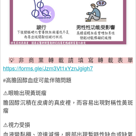
💡非商業轉載請填寫轉載表單
https://forms.gle/Jzm3Vt1xYznJgigh7
#高膽固醇血症可能伴隨問題
⚠️眼瞼出現黃斑瘤
膽固醇沉積在皮膚的真皮裡，而容易出現對稱性黃斑
瘤
⚠️視力受損
血液變黏稠、流速減慢，眼部出現暫時性缺血或缺氧