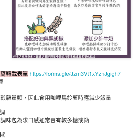
腸道壞菌、暴飲暴食與嗜甜
https://forms.gle/Jzm3Vt1xYznJgigh7
填寫轉載表單
哩
全穀雜量類，因此食用咖哩馬鈴薯時應減少飯量
調
哩調味包為求口感通常會有較多糖或鈉
椒