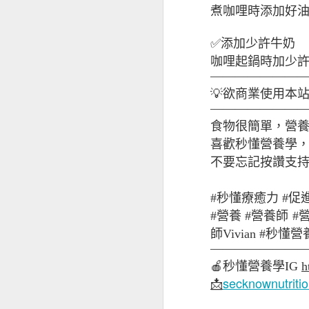
煮咖哩時添加好
✅添加少許牛奶
咖哩起鍋時加少
牛奶與痘痘
———————
💡欲商業使用本
———————
食物很簡單，營
喜歡秒懂營養學，歡迎追
不要忘記按讚支持
#秒懂療癒力 #
#營養 #營養師 #
師Vivian #秒
———————
腸道壞菌與痘痘
🍎
秒懂營養學
IG
h
secknownutrit
📩