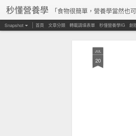
秒懂營養學
「食物很簡單，營養學當然也可
Snapshot
首頁
文章分類
轉載請填表單
秒懂營養學IG
創
JUL
20
腸道菌參與維生素合成