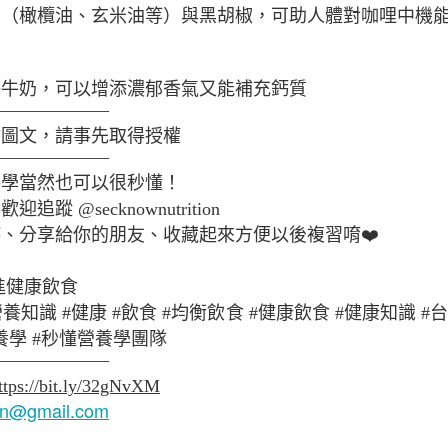
油（橄欖油、玄米油等）與黑胡椒，可助人體對咖哩中機
許牛奶，可以增添濃郁香氣又能補充鈣質
抗痘飲食
———————
站圖文，請事先取得授權
———————
養學當然也可以很秒懂！
蹤 @secknownutrition
、分享給你的朋友、收藏起來方便以後複習唷❤️
促進健康飲食
營養知識 #健康 #飲食 #均衡飲食 #健康飲食 #健康知識 
懂營養學 #秒懂營養學團隊
———————
蜂蜜舒緩運動後
ttps://bit.ly/32gNvXM
ion@gmail.com