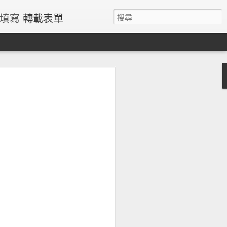
請填寫
轉載表單
過量鐵風險