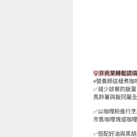
💡非商業轉載請
#營養師這樣煮咖
經前憂鬱
✅減少該餐的飯量
馬鈴薯與飯同屬
✅以咖哩粉進行烹
市售咖哩塊或咖
✅搭配好油與黑胡