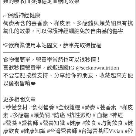
類的吸收而發揮穩定血糖的效果
✅保護神經健康
蕎麥所含的芸香素、槲皮素、多醣體與類黃酮具有抗
氧化的效果，可以保護神經細胞免於自由基的傷害
——————————————
💡欲商業使用本站圖文，請事先取得授權
——————————————
食物很簡單，營養學當然也可以很秒懂！
喜歡秒懂營養學，歡迎追蹤IG @secknownutrition
不要忘記按讚支持、分享給你的朋友、收藏起來方便
以後複習唷❤️
更多相關文章
#秒懂食材 #食材營養 #全穀雜糧 #蕎麥 #芸香素 #槲皮
素 #多醣體 #類黃酮 #防癌 #抗性澱粉
#
血糖
#神經
#營養 #營養師 #營養知識 #健康 #飲食 #均衡飲食 #健
康飲食 #健康知識 #台灣營養師 #台灣營養師Vivian #秒