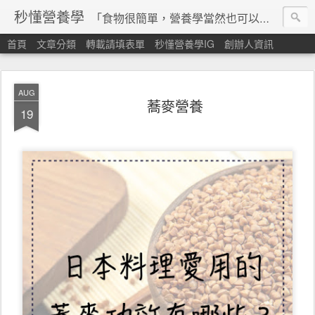
秒懂營養學
「食物很簡單，營養學當然也可以很秒懂」 本站由台灣營養師經營，非商業轉載請填寫
首頁
文章分類
轉載請填表單
秒懂營養學IG
創辦人資訊
AUG
蕎麥營養
19