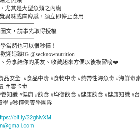
源之魚類
，尤其是大型魚類之內臟
覺異味或麻痺感，須立即停止食用
———————
抗痘飲食
站圖文，請事先取得授權
———————
養學當然也可以很秒懂！
蹤IG @secknownutrition
、分享給你的朋友、收藏起來方便以後複習唷❤️
食品安全 #食品中毒 #食物中毒 #熱帶性海魚毒 #海鮮毒素
變慢 ＃雪卡毒
營養知識 #健康 #飲食 #均衡飲食 #健康飲食 #健康知識 
懂營養學 #秒懂營養學團隊
———————
蜂蜜舒緩運動後
ttps://bit.ly/32gNvXM
ion@gmail.com