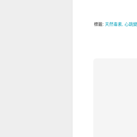
標籤:
天然毒素
心跳
我國最缺乏的維生素—
芒果麥片優格