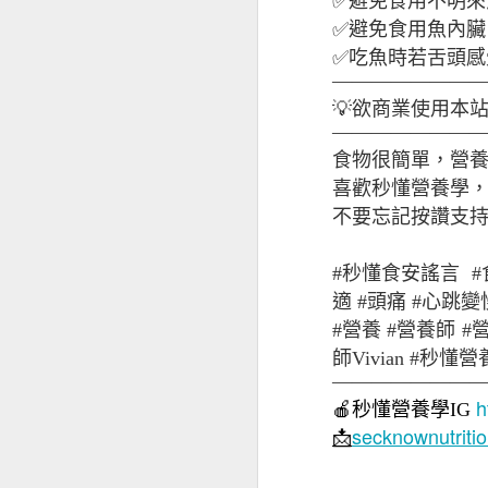
✅避免食用不明來
✅避免食用魚內臟
✅吃魚時若舌頭感
———————
牛奶與痘痘
💡欲商業使用本
———————
食物很簡單，營
喜歡秒懂營養學，歡迎追
不要忘記按讚支持
#秒懂食安謠言 #
適 #頭痛 #心跳
#營養 #營養師 #
師Vivian #秒
———————
h
腸道壞菌與痘痘
🍎
秒懂營養學
IG
secknownutrit
📩