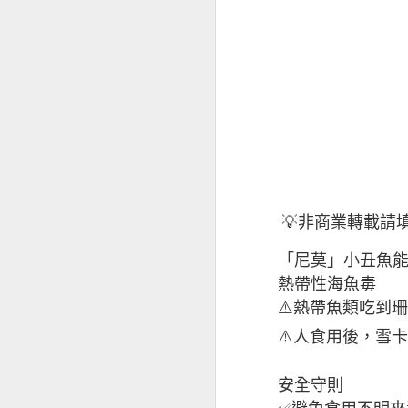
💡非商業轉載請
經前憂鬱
「尼莫」小丑魚
熱帶性海魚毒
⚠️熱帶魚類吃到
⚠️人食用後，雪
安全守則