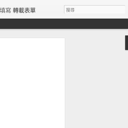
請填寫
轉載表單
過量鐵風險