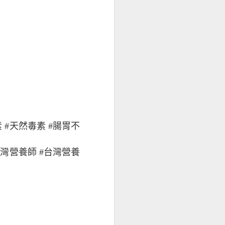
 #天然毒素 #腸胃不
#台灣營養師 #台灣營養
不適感