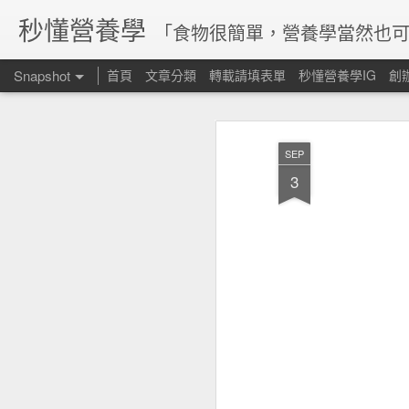
秒懂營養學
「食物很簡單，營養學當然也可
Snapshot
首頁
文章分類
轉載請填表單
秒懂營養學IG
創
SEP
3
腸道菌參與維生素合成