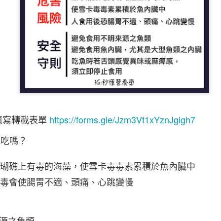
腸道壞菌、暴飲暴食與嗜甜
https://forms.gle/Jzm3Vt1xYznJgigh7
填寫轉載表單
能吃嗎？
珊瑚礁上有毒的海藻，使雪卡毒毒素累積於魚內臟中
卡毒會使腸胃不適、頭痛、心跳變慢