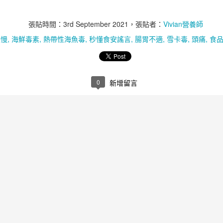
張貼時間：
3rd September 2021
，張貼者：
Vivian營養師
變慢
海鮮毒素
熱帶性海魚毒
秒懂食安謠言
腸胃不適
雪卡毒
頭痛
食
0
新增留言
維生素D