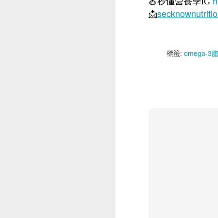
h
🍎秒懂營養學IG
secknownutrit
📩
標籤:
omega-3
我國最缺乏的維生素—
芒果麥片優格