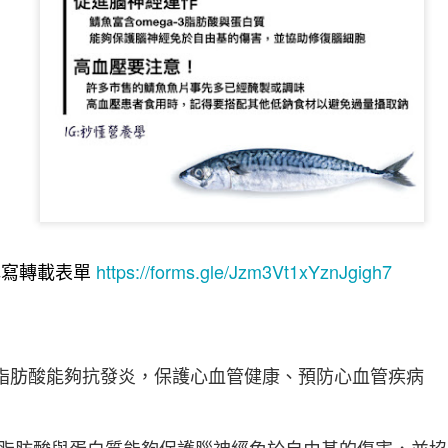
腸道壞菌、暴飲暴食與嗜甜
https://forms.gle/Jzm3Vt1xYznJgigh7
填寫轉載表單
a-3脂肪酸能夠抗發炎，保護心血管健康、預防心血管疾病