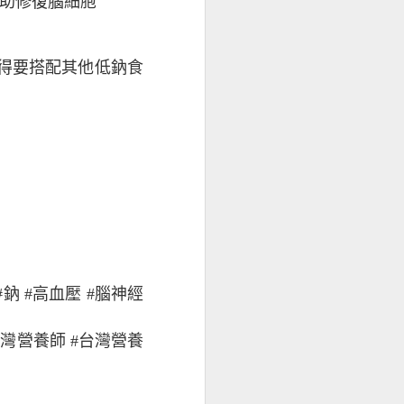
協助修復腦細胞
得要搭配其他低鈉食
#鈉 #高血壓 #腦神經
不適感
#台灣營養師 #台灣營養