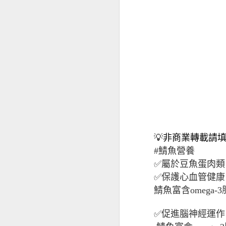
💡非商業轉載請
經前憂鬱
#鯖魚營養
✅屬於豆魚蛋肉類
✅保護心血管健康
鯖魚富含omeg
✅促進腦神經運作