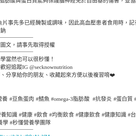
a-3脂肪酸與蛋白質能夠保護腦神經免於自由基的傷害，並
！
魚片事先多已經醃製或調味，因此高血壓患者食用時，記
抗痘飲食
取鈉
———————
站圖文，請事先取得授權
———————
養學當然也可以很秒懂！
蹤IG @secknownutrition
、分享給你的朋友、收藏起來方便以後複習唷❤️
養 #豆魚蛋肉 #鯖魚 #omega-3脂肪酸 #抗發炎 #蛋白質 
蜂蜜舒緩運動後
營養知識 #健康 #飲食 #均衡飲食 #健康飲食 #健康知識 
懂營養學 #秒懂營養學團隊
———————