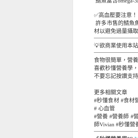
鯖魚富含omeg
✅高血壓要注意
許多市售的鯖魚
牛奶與痘痘
材以避免過量攝
———————
💡欲商業使用本
———————
食物很簡單，營
喜歡秒懂營養學，歡迎追
不要忘記按讚支持
更多相關文章
#秒懂食材 #食材營
# 心血管
腸道壞菌與痘痘
#營養 #營養師 #
師Vivian #秒
———————