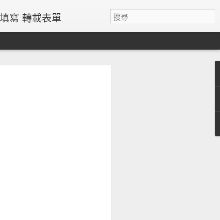
請填寫
轉載表單
過量鐵風險