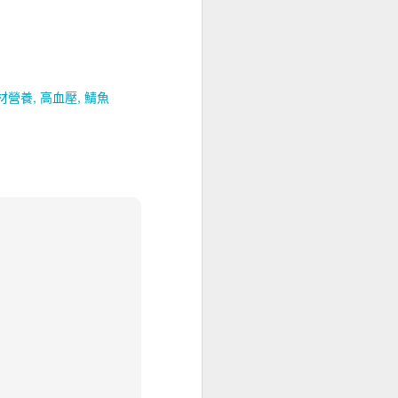
材營養
高血壓
鯖魚