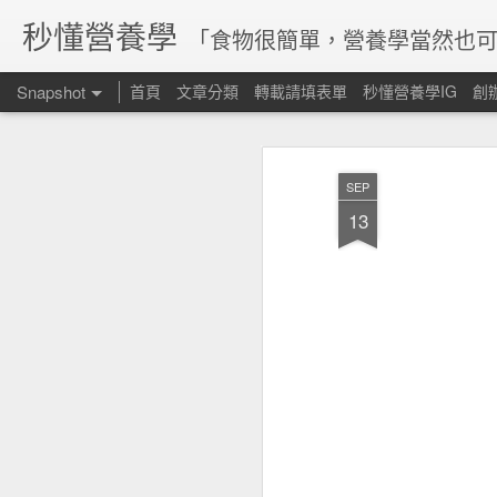
秒懂營養學
「食物很簡單，營養學當然也可
Snapshot
首頁
文章分類
轉載請填表單
秒懂營養學IG
創
SEP
13
腸道菌參與維生素合成