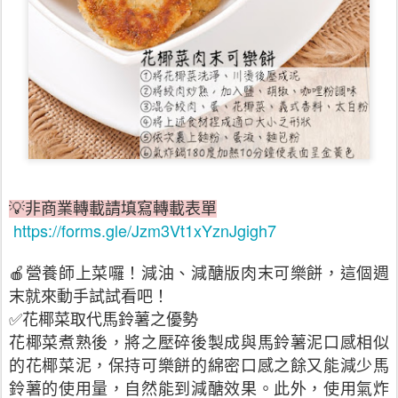
💡非商業轉載請填寫轉載表單
https://forms.gle/Jzm3Vt1xYznJgigh7
🍎營養師上菜囉！減油、減醣版肉末可樂餅，這個週
末就來動手試試看吧！
✅花椰菜取代馬鈴薯之優勢
花椰菜煮熟後，將之壓碎後製成與馬鈴薯泥口感相似
的花椰菜泥，保持可樂餅的綿密口感之餘又能減少馬
鈴薯的使用量，自然能到減醣效果。此外，使用氣炸