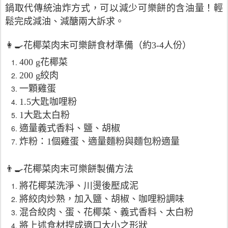
鍋取代傳統油炸方式，可以減少可樂餅的含油量！輕
鬆完成減油、減醣兩大訴求。
👩‍🍳花椰菜肉末可樂餅食材準備（約3-4人份）
400 g花椰菜
200 g絞肉
一顆雞蛋
1.5大匙咖哩粉
1大匙太白粉
適量義式香料、鹽、胡椒
炸粉：1個雞蛋、適量麵粉與麵包粉適量
👨‍🍳花椰菜肉末可樂餅製備方法
將花椰菜洗淨、川燙後壓成泥
將絞肉炒熟，加入鹽、胡椒、咖哩粉調味
混合絞肉、蛋、花椰菜、義式香料、太白粉
將上述食材捏成適口大小之形狀