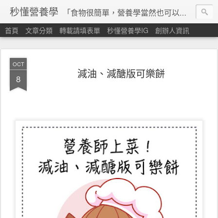
秒懂營養學
「食物很簡單，營養學當然也可以很秒懂」 本站由台灣營養師經營，非商業轉載請填寫
首頁
文章分類
轉載請填表單
秒懂營養學IG
創辦人資訊
OCT
減油、減醣版可樂餅
8