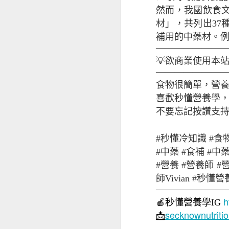
然而，我國飲食
材」，共列出37
補用的中藥材。例
牛奶與痘痘
———————
💡欲商業使用本
———————
食物很簡單，營
喜歡秒懂營養學，歡迎追
不要忘記按讚支持
#秒懂冷知識 #食
#中藥 #食補 #中
#營養 #營養師 #
師Vivian #秒
———————
腸道壞菌與痘痘
h
🍎
秒懂營養學
IG
secknownutrit
📩