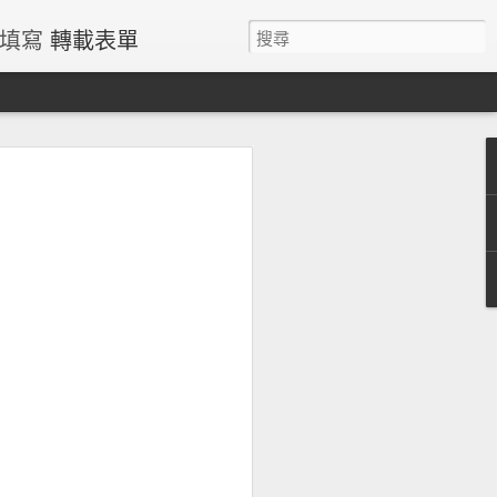
請填寫
轉載表單
過量鐵風險