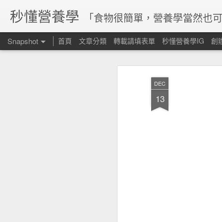
秒懂營養學
「食物很簡單，營養學當然也可
Snapshot
首頁
文章分類
轉載請填表單
秒懂營養學IG
創
DEC
13
腸道菌參與維生素合成