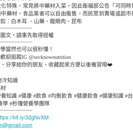
文化特殊，常見將中藥材入菜，因此衛福部公告「可同時
種中藥材，食品業者可以自由販售，而民眾到賣場或超市
如：白木耳 、山藥、龍眼肉、昆布
抗痘飲食
———————
站圖文，請事先取得授權
———————
養學當然也可以很秒懂！
蹤IG @secknownutrition
、分享給你的朋友、收藏起來方便以後複習唷❤️
物冷知識
藥材
營養知識 #健康 #飲食 #均衡飲食 #健康飲食 #健康知識 
懂營養學 #秒懂營養學團隊
———————
蜂蜜舒緩運動後
ttps://bit.ly/32gNvXM
ion@gmail.com