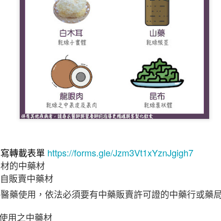
腸道壞菌、暴飲暴食與嗜甜
https://forms.gle/Jzm3Vt1xYznJgigh7
填寫轉載表單
食材的中藥材
擅自販賣中藥材
供醫藥使用，依法必須要有中藥販賣許可證的中藥行或藥
使用之中藥材