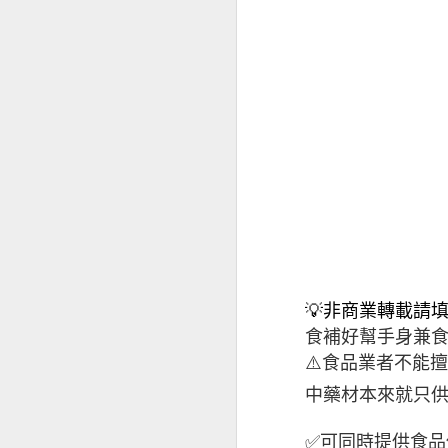
經前憂鬱
💡非商業轉載請
食補好幫手身兼
⚠️食品業者不能
中藥材本來就只
✅可同時提供食品