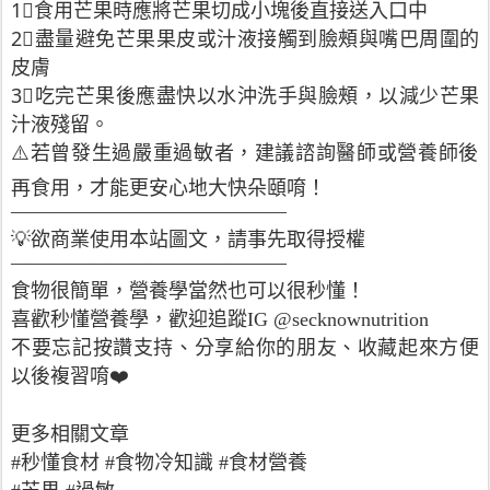
1⃣️食用芒果時應將芒果切成小塊後直接送入口中
2⃣️盡量避免芒果果皮或汁液接觸到臉頰與嘴巴周圍的
皮膚
3⃣️吃完芒果後應盡快以水沖洗手與臉頰，以減少芒果
汁液殘留。
⚠️若曾發生過嚴重過敏者，建議諮詢醫師或營養師後
再食用，才能更安心地大快朵頤唷！
——————————————
💡欲商業使用本站圖文，請事先取得授權
——————————————
食物很簡單，營養學當然也可以很秒懂！
喜歡秒懂營養學，歡迎追蹤IG @secknownutrition
不要忘記按讚支持、分享給你的朋友、收藏起來方便
以後複習唷❤️
更多相關文章
#秒懂食材 #食物冷知識 #食材營養