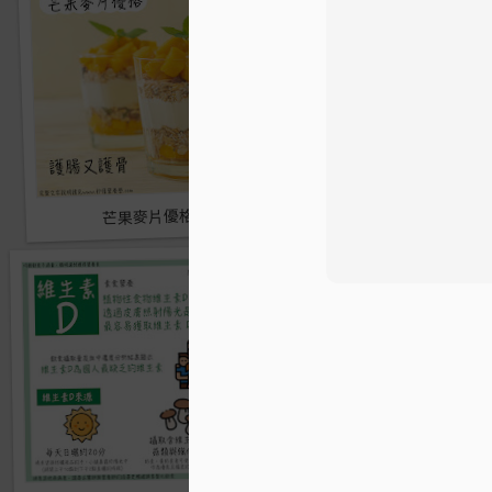
我國最缺乏的維生素—
芒果麥片優格