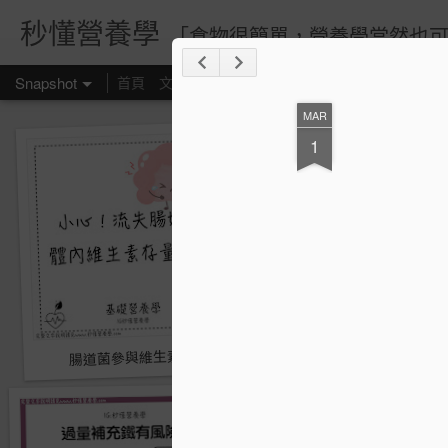
秒懂營養學
「食物很簡單，營養學當然也可
Snapshot
首頁
文章分類
轉載請填表單
秒懂營養學IG
創
MAR
1
腸道菌參與維生素合成