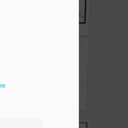
原則
不適感