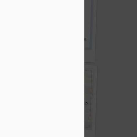
助減重嗎？
代糖與減重