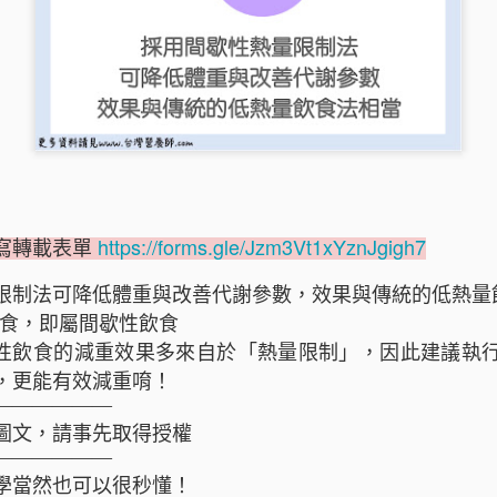
腸道壞菌、暴飲暴食與嗜甜
https://forms.gle/Jzm3Vt1xYznJgigh7
填寫轉載表單
量限制法可降低體重與改善代謝參數，效果與傳統的低熱量
飲食，即屬間歇性飲食
性飲食的減重效果多來自於「熱量限制」，因此建議執
，更能有效減重唷！
——————
站圖文，請事先取得授權
——————
學當然也可以很秒懂！