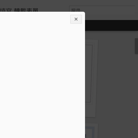
請填寫
轉載表單
過量鐵風險