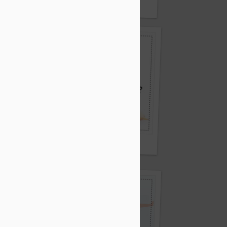
原則
蜂蜜含有植化素