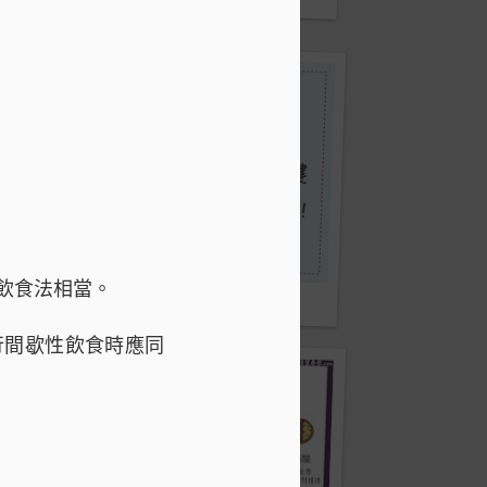
飲食法相當。
間歇性熱量限制飲食
行間歇性飲食時應同