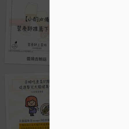
醬燒杏鮑菇