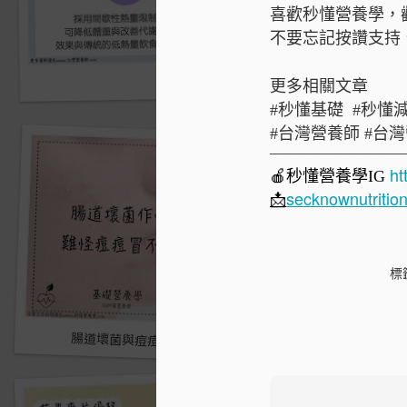
喜歡秒懂營養學，歡迎追蹤
不要忘記按讚支持
牛奶與痘痘
更多相關文章
#秒懂基礎 #秒懂減
#台灣營養師 #台灣營
————————
ht
🍎
秒懂營養學
IG
secknownutriti
📩
標
腸道壞菌與痘痘