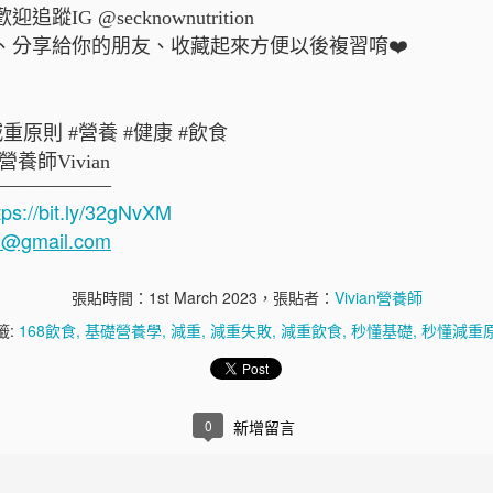
IG @secknownutrition
、分享給你的朋友、收藏起來方便以後複習唷❤️
抗痘飲食
重原則 #營養 #健康 #飲食
養師Vivian
——————
tps://bit.ly/32gNvXM
on@gmail.com
張貼時間：
1st March 2023
，張貼者：
Vivian營養師
籤:
168飲食
基礎營養學
減重
減重失敗
減重飲食
秒懂基礎
秒懂減重
蜂蜜舒緩運動後
0
新增留言